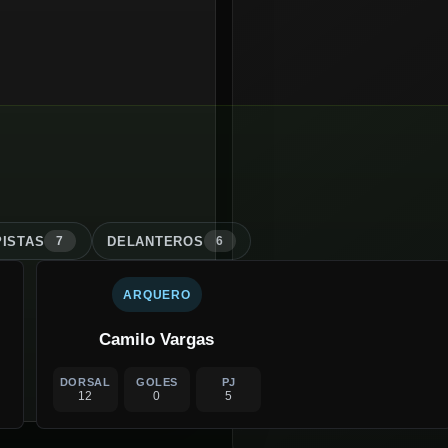
ISTA
S
DELANTERO
S
7
6
ARQUERO
Camilo Vargas
DORSAL
GOLES
PJ
12
0
5