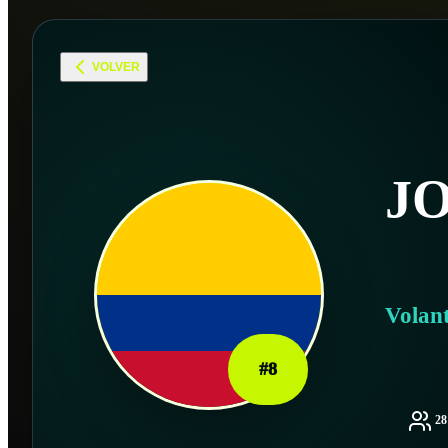
VOLVER
J
Volan
#
8
2