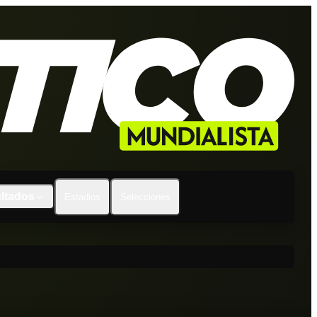
ltados
Estadios
Selecciones