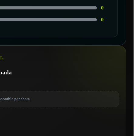
0
0
AL
onada
sponible por ahora.