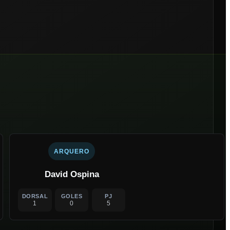
ARQUERO
David Ospina
DORSAL
GOLES
PJ
1
0
5