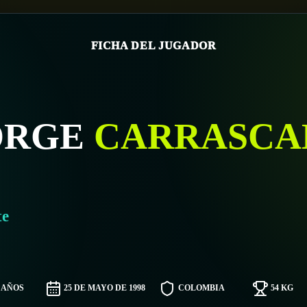
FICHA DEL JUGADOR
ORGE
CARRASCA
te
8 AÑOS
25 DE MAYO DE 1998
COLOMBIA
54 KG