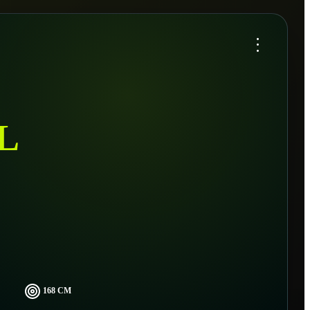
...
L
168 CM