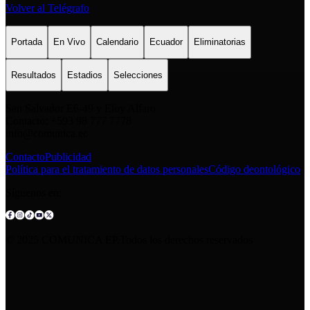
Volver al Telégrafo
Portada
En Vivo
Calendario
Ecuador
Eliminatorias
Resultados
Estadios
Selecciones
San Salvador E6-49 y Eloy Alfaro
Contacto: +593 98 777 7778
info@comunica.ec
Contacto
Publicidad
Política para el tratamiento de datos personales
Código deontológico
Síguenos en:
© 2025 COMUNICA EP.Todos los derechos reservados