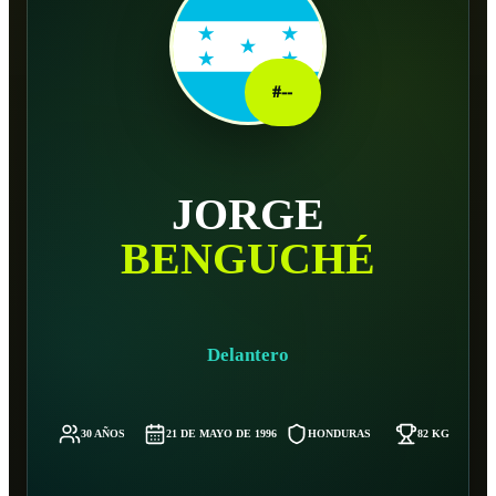
#
--
JORGE
BENGUCHÉ
Delantero
30 AÑOS
21 DE MAYO DE 1996
HONDURAS
82 KG