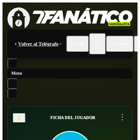
En
Volver al Telégrafo
Portada
Calendario
Vivo
Menu
...
FICHA DEL JUGADOR