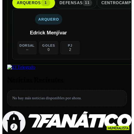
ARQUERO
S
DEFENSA
S
CENTROCAMPI
1
11
ARQUERO
Edrick Menjívar
DORSAL
GOLES
PJ
--
0
2
Noticias Recientes
No hay más noticias disponibles por ahora.