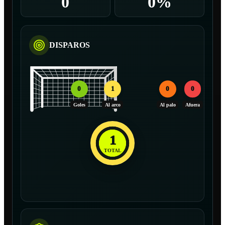
0
0%
DISPAROS
0
1
0
0
Goles
Al arco
Al palo
Afuera
1
TOTAL