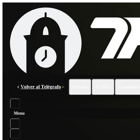
Volver al Telégrafo
Portada
En Vivo
Calendario
Menu