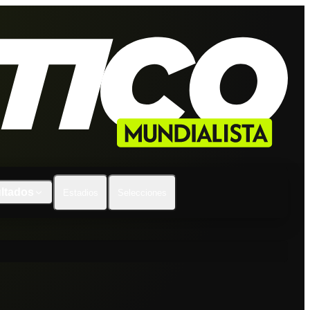
ltados
Estadios
Selecciones