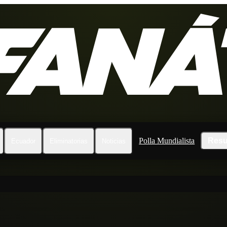
Polla Mundialista
Resu
Ecuador
Eliminatorias
Noticias