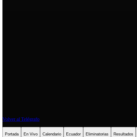
Volver al Telégrafo
Portada
En Vivo
Calendario
Ecuador
Eliminatorias
Resultados