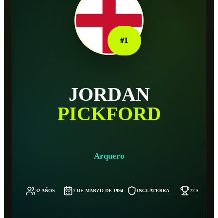
#
1
JORDAN
PICKFORD
Arquero
32 AÑOS
7 DE MARZO DE 1994
INGLATERRA
72 KG