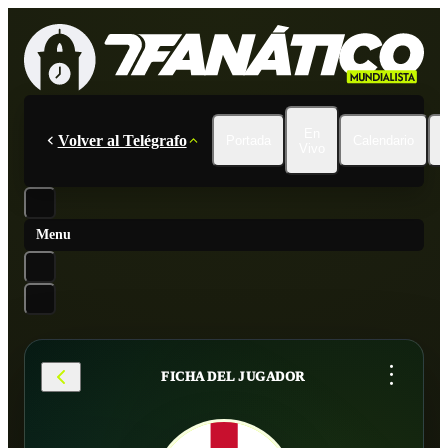
En
Volver al Telégrafo
Portada
Calendario
Vivo
Menu
...
FICHA DEL JUGADOR