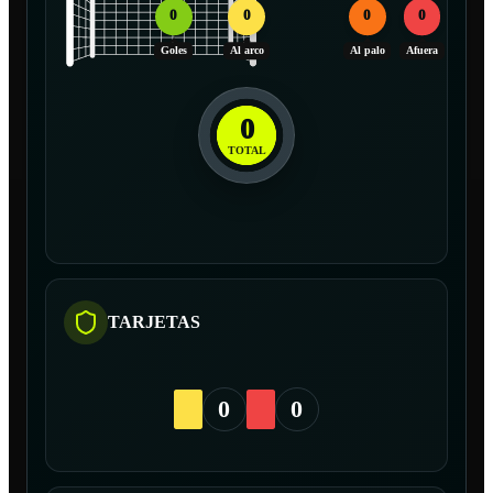
0
0
0
0
Goles
Al arco
Al palo
Afuera
0
TOTAL
TARJETAS
0
0