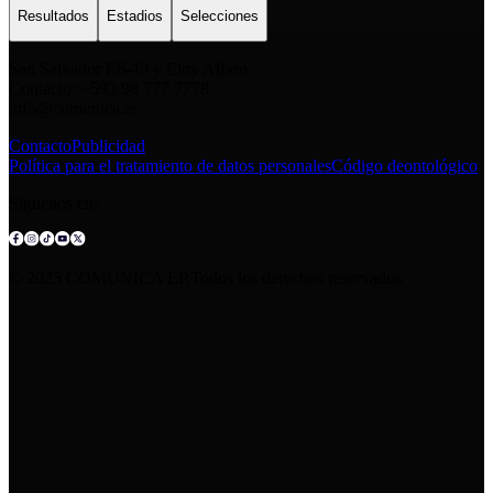
Resultados
Estadios
Selecciones
San Salvador E6-49 y Eloy Alfaro
Contacto: +593 98 777 7778
info@comunica.ec
Contacto
Publicidad
Política para el tratamiento de datos personales
Código deontológico
Síguenos en:
© 2025 COMUNICA EP.Todos los derechos reservados