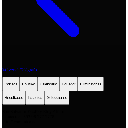
Volver al Telégrafo
Portada
En Vivo
Calendario
Ecuador
Eliminatorias
Resultados
Estadios
Selecciones
San Salvador E6-49 y Eloy Alfaro
Contacto: +593 98 777 7778
info@comunica.ec