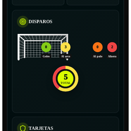
DISPAROS
0
3
0
2
Goles
Al arco
Al palo
Afuera
5
TOTAL
TARJETAS