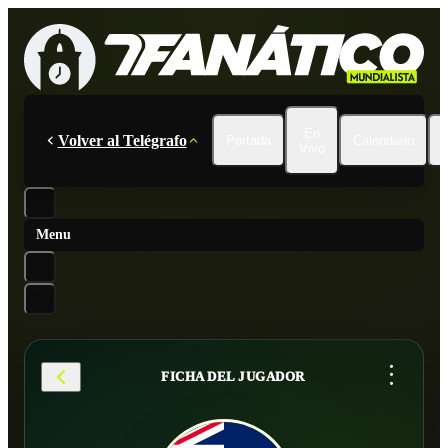
En
Volver al Telégrafo
Portada
Calendario
Vivo
Menu
...
FICHA DEL JUGADOR