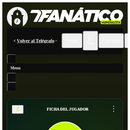
En
Volver al Telégrafo
Portada
Calendario
Vivo
Menu
...
FICHA DEL JUGADOR