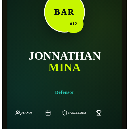
BAR
#
12
JONNATHAN
MINA
Defensor
30 AÑOS
-
BARCELONA
-
-