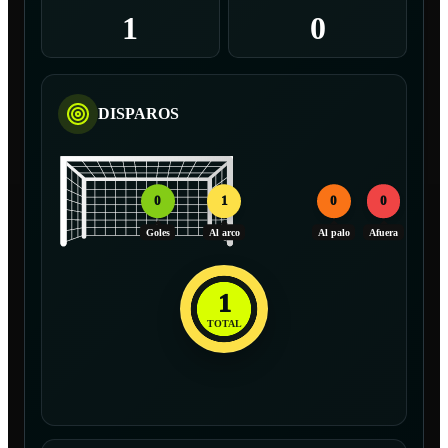
1
0
DISPAROS
0
1
0
0
Goles
Al arco
Al palo
Afuera
1
TOTAL