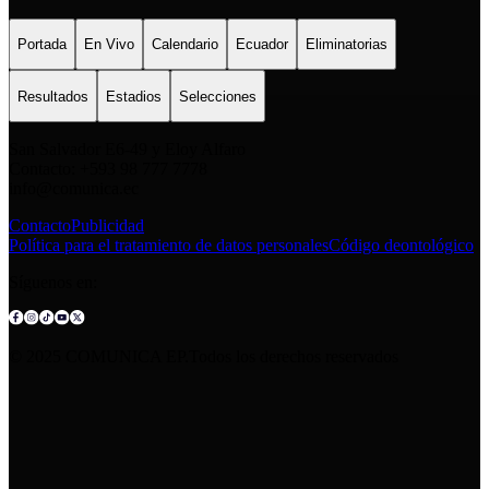
Portada
En Vivo
Calendario
Ecuador
Eliminatorias
Resultados
Estadios
Selecciones
San Salvador E6-49 y Eloy Alfaro
Contacto: +593 98 777 7778
info@comunica.ec
Contacto
Publicidad
Política para el tratamiento de datos personales
Código deontológico
Síguenos en:
© 2025 COMUNICA EP.Todos los derechos reservados