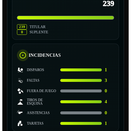
239
239
TITULAR
0
SUPLENTE
INCIDENCIAS
1
DISPAROS
3
FALTAS
0
FUERA DE JUEGO
TIROS DE
4
ESQUINA
0
ASISTENCIAS
1
TARJETAS