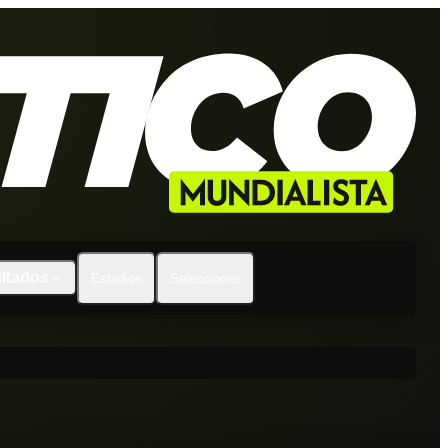
ltados
Estadios
Selecciones