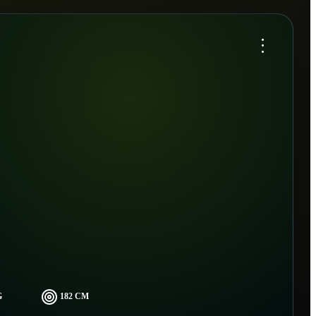
...
G
182 CM