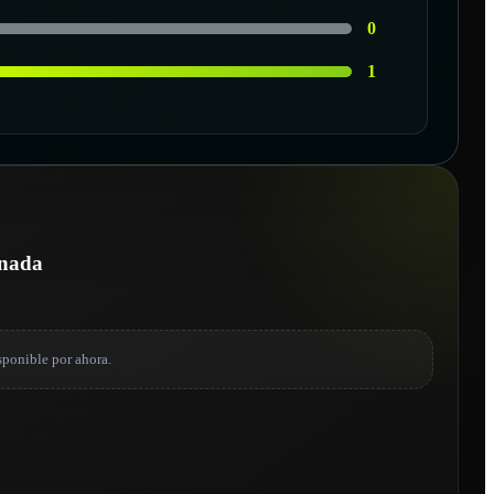
0
1
onada
sponible por ahora.