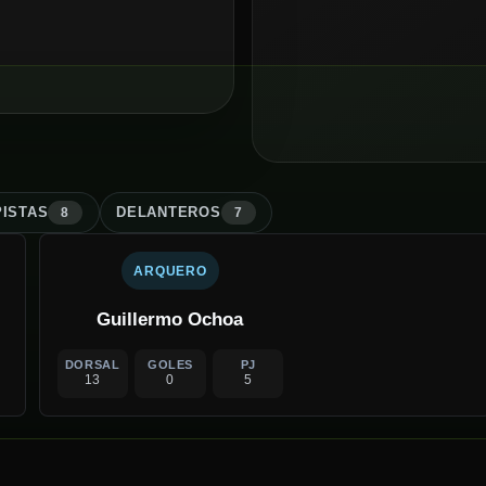
ISTA
S
DELANTERO
S
8
7
ARQUERO
Guillermo Ochoa
DORSAL
GOLES
PJ
13
0
5