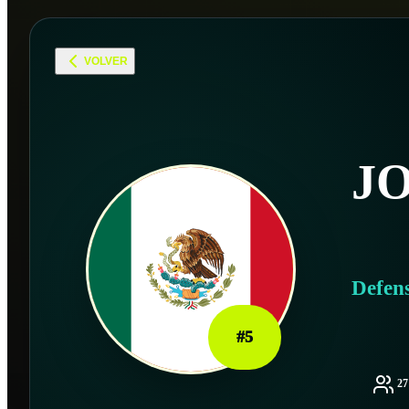
VOLVER
J
Defen
#
5
2