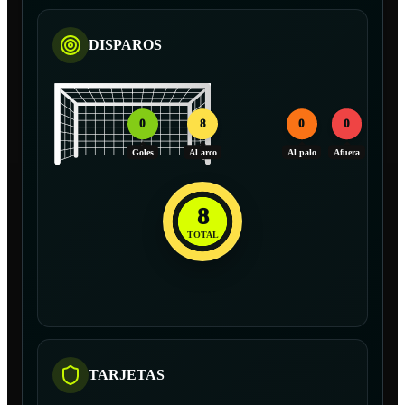
DISPAROS
0
8
0
0
Goles
Al arco
Al palo
Afuera
8
TOTAL
TARJETAS