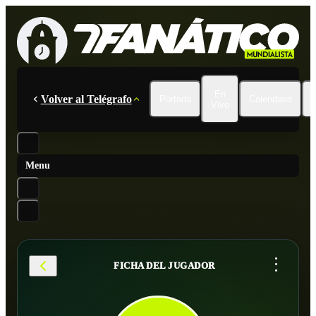
En
Volver al Telégrafo
Portada
Calendario
Vivo
Menu
...
FICHA DEL JUGADOR