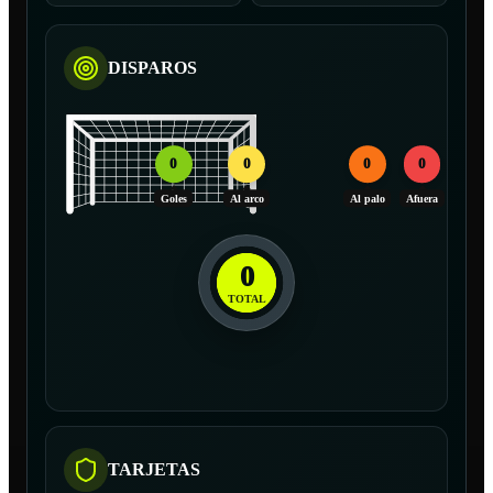
DISPAROS
0
0
0
0
Goles
Al arco
Al palo
Afuera
0
TOTAL
TARJETAS