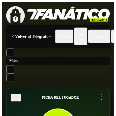
En
Volver al Telégrafo
Portada
Calendario
Vivo
Menu
...
FICHA DEL JUGADOR