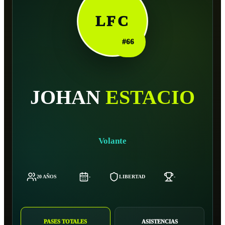
LFC
#
66
JOHAN
ESTACIO
Volante
20 AÑOS
-
LIBERTAD
-
-
PASES TOTALES
ASISTENCIAS