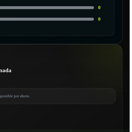
0
0
onada
sponible por ahora.