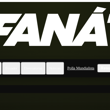
Polla Mundialista
Resu
Ecuador
Eliminatorias
Noticias