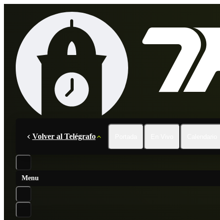
Volver al Telégrafo
Portada
En Vivo
Calendario
Menu