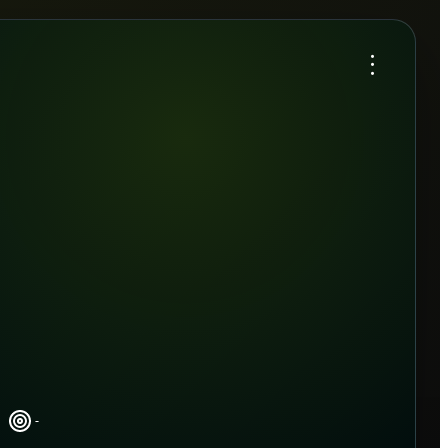
...
-