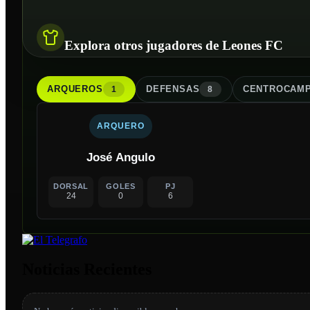
Explora otros jugadores de Leones FC
ARQUERO
S
DEFENSA
S
CENTROCAMP
1
8
ARQUERO
José Angulo
DORSAL
GOLES
PJ
24
0
6
Noticias Recientes