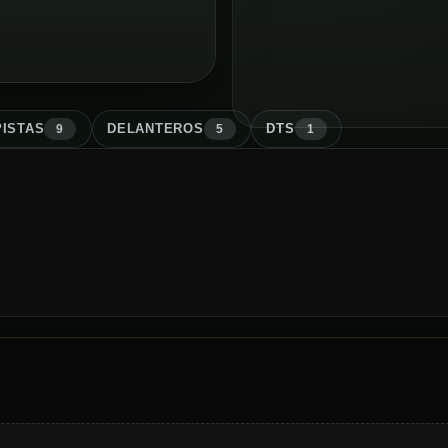
ISTA
S
DELANTERO
S
DT
S
9
5
1