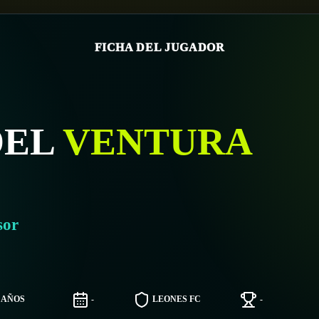
FICHA DEL JUGADOR
OEL
VENTURA
sor
6 AÑOS
-
LEONES FC
-