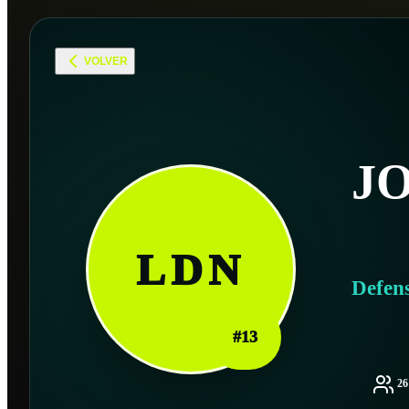
VOLVER
J
LDN
Defen
#
13
2