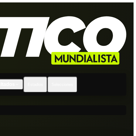
ltados
Estadios
Selecciones