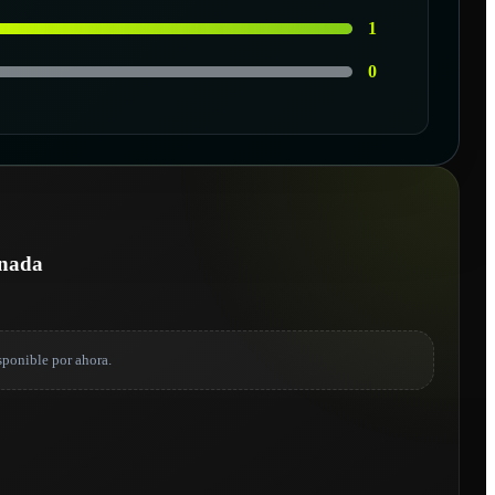
1
0
onada
sponible por ahora.