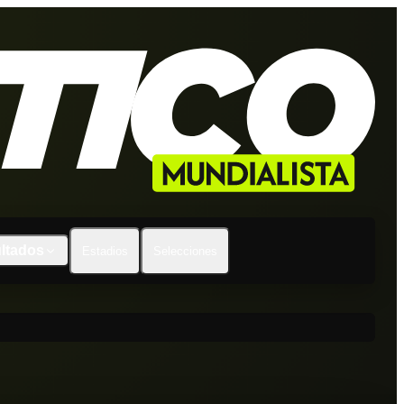
ltados
Estadios
Selecciones