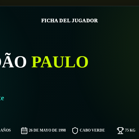
FICHA DEL JUGADOR
OÃO
PAULO
te
8 AÑOS
26 DE MAYO DE 1998
CABO VERDE
75 KG