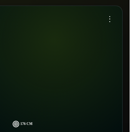
...
176 CM