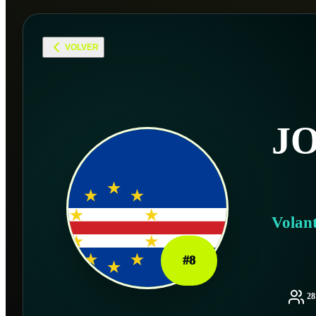
VOLVER
J
Volan
#
8
2