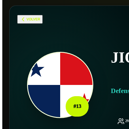
VOLVER
J
Defen
#
13
2