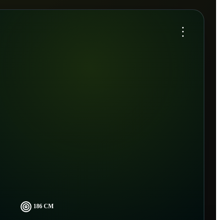
...
186 CM