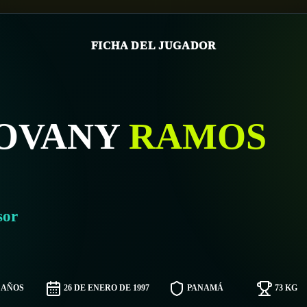
FICHA DEL JUGADOR
IOVANY
RAMOS
sor
9 AÑOS
26 DE ENERO DE 1997
PANAMÁ
73 KG