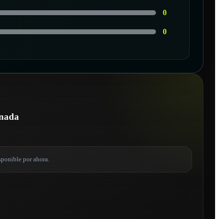
0
0
onada
sponible por ahora.