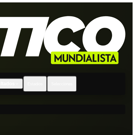
ltados
Estadios
Selecciones