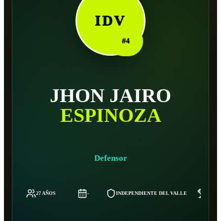
IDV
#
4
JHON JAIRO
ESPINOZA
Defensor
27 AÑOS
-
INDEPENDIENTE DEL VALLE
73 K