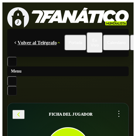
En
Volver al Telégrafo
Portada
Calendario
Vivo
Menu
...
FICHA DEL JUGADOR