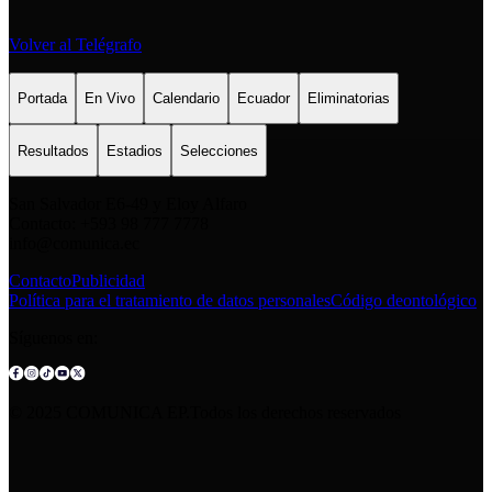
Volver al Telégrafo
Portada
En Vivo
Calendario
Ecuador
Eliminatorias
Resultados
Estadios
Selecciones
San Salvador E6-49 y Eloy Alfaro
Contacto: +593 98 777 7778
info@comunica.ec
Contacto
Publicidad
Política para el tratamiento de datos personales
Código deontológico
Síguenos en:
© 2025 COMUNICA EP.Todos los derechos reservados