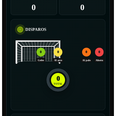
0
0
DISPAROS
0
0
0
0
Goles
Al arco
Al palo
Afuera
0
TOTAL