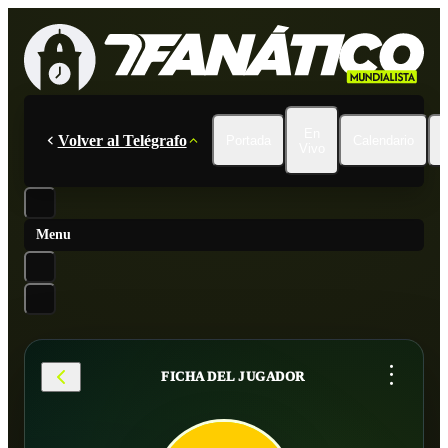
En
Volver al Telégrafo
Portada
Calendario
Vivo
Menu
...
FICHA DEL JUGADOR