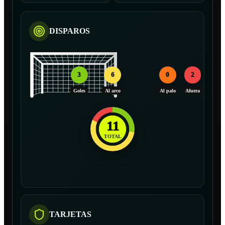
DISPAROS
3
6
0
2
Goles
Al arco
Al palo
Afuera
11
TOTAL
TARJETAS