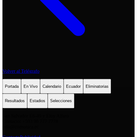
Volver al Telégrafo
Portada
En Vivo
Calendario
Ecuador
Eliminatorias
Resultados
Estadios
Selecciones
San Salvador E6-49 y Eloy Alfaro
Contacto: +593 98 777 7778
info@comunica.ec