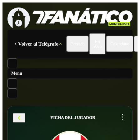
En
Volver al Telégrafo
Portada
Calendario
Vivo
Menu
...
FICHA DEL JUGADOR