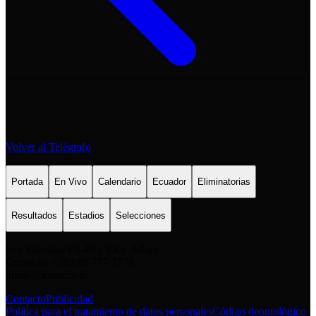
Volver al Telégrafo
Portada
En Vivo
Calendario
Ecuador
Eliminatorias
Resultados
Estadios
Selecciones
San Salvador E6-49 y Eloy Alfaro
Contacto: +593 98 777 7778
info@comunica.ec
Contacto
Publicidad
Política para el tratamiento de datos personales
Código deontológico