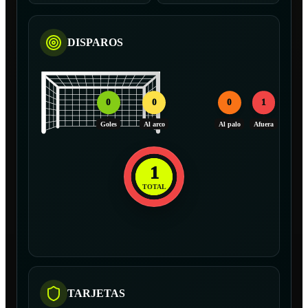
DISPAROS
0
0
0
1
Goles
Al arco
Al palo
Afuera
1
TOTAL
TARJETAS