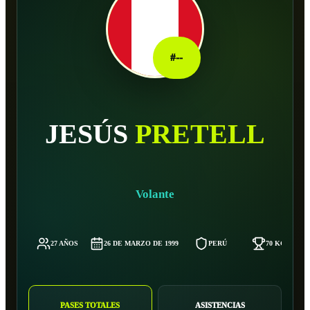
#
--
JESÚS
PRETELL
Volante
27 AÑOS
26 DE MARZO DE 1999
PERÚ
70 KG
PASES TOTALES
ASISTENCIAS