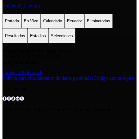
Volver al Telégrafo
Portada
En Vivo
Calendario
Ecuador
Eliminatorias
Resultados
Estadios
Selecciones
San Salvador E6-49 y Eloy Alfaro
Contacto: +593 98 777 7778
info@comunica.ec
Contacto
Publicidad
Política para el tratamiento de datos personales
Código deontológico
Síguenos en:
© 2025 COMUNICA EP.Todos los derechos reservados