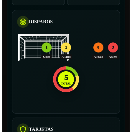
DISPAROS
1
1
0
3
Goles
Al arco
Al palo
Afuera
5
TOTAL
TARJETAS