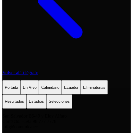
Volver al Telégrafo
Portada
En Vivo
Calendario
Ecuador
Eliminatorias
Resultados
Estadios
Selecciones
San Salvador E6-49 y Eloy Alfaro
Contacto: +593 98 777 7778
info@comunica.ec