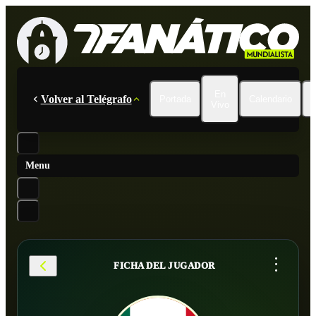
En
Volver al Telégrafo
Portada
Calendario
Vivo
Menu
...
FICHA DEL JUGADOR