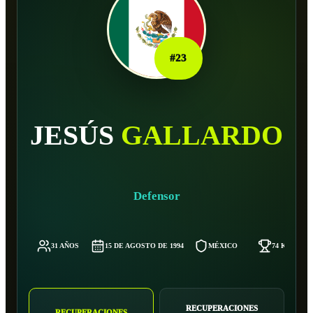
#
23
JESÚS
GALLARDO
Defensor
31 AÑOS
15 DE AGOSTO DE 1994
MÉXICO
74 KG
RECUPERACIONES
RECUPERACIONES