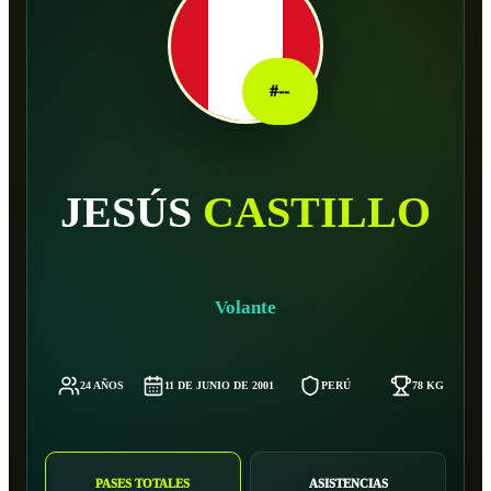
#
--
JESÚS
CASTILLO
Volante
24 AÑOS
11 DE JUNIO DE 2001
PERÚ
78 KG
PASES TOTALES
ASISTENCIAS