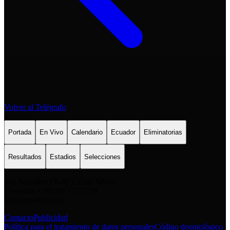
Volver al Telégrafo
Portada
En Vivo
Calendario
Ecuador
Eliminatorias
Resultados
Estadios
Selecciones
San Salvador E6-49 y Eloy Alfaro
Contacto: +593 98 777 7778
info@comunica.ec
Contacto
Publicidad
Política para el tratamiento de datos personales
Código deontológico