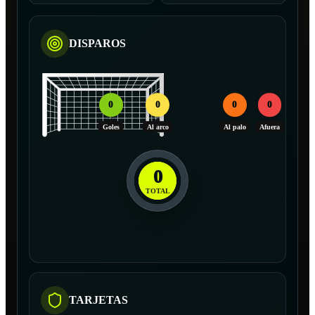
DISPAROS
0
0
0
0
Goles
Al arco
Al palo
Afuera
0
TOTAL
TARJETAS