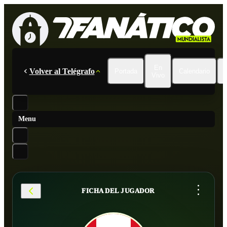
En
Volver al Telégrafo
Portada
Calendario
Vivo
Menu
...
FICHA DEL JUGADOR