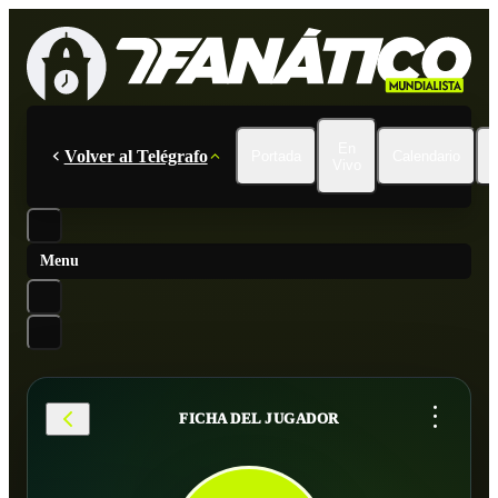
En
Volver al Telégrafo
Portada
Calendario
Vivo
Menu
...
FICHA DEL JUGADOR