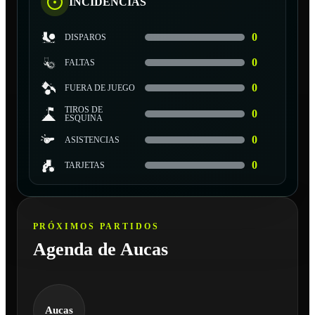
INCIDENCIAS
0
DISPAROS
0
FALTAS
0
FUERA DE JUEGO
TIROS DE
0
ESQUINA
0
ASISTENCIAS
0
TARJETAS
PRÓXIMOS PARTIDOS
Agenda de Aucas
Aucas