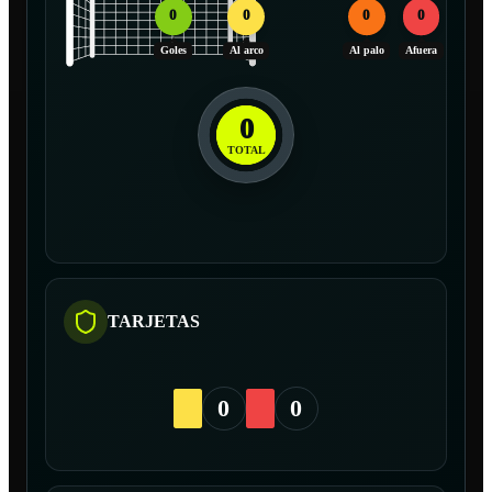
0
0
0
0
Goles
Al arco
Al palo
Afuera
0
TOTAL
TARJETAS
0
0