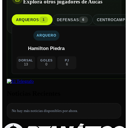
Explora otros jugadores de Aucas
ARQUERO
S
DEFENSA
S
CENTROCAMPI
1
6
ARQUERO
Hamilton Piedra
DORSAL
GOLES
PJ
13
0
6
Noticias Recientes
No hay más noticias disponibles por ahora.