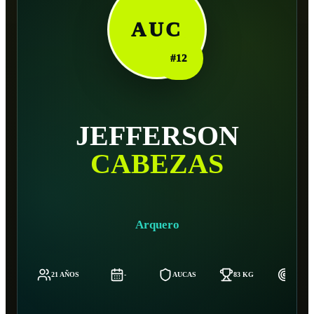
AUC
#
12
JEFFERSON
CABEZAS
Arquero
21 AÑOS
-
AUCAS
83 KG
185 C