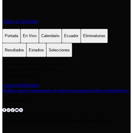
Volver al Telégrafo
Portada
En Vivo
Calendario
Ecuador
Eliminatorias
Resultados
Estadios
Selecciones
San Salvador E6-49 y Eloy Alfaro
Contacto: +593 98 777 7778
info@comunica.ec
Contacto
Publicidad
Política para el tratamiento de datos personales
Código deontológico
Síguenos en:
© 2025 COMUNICA EP.Todos los derechos reservados