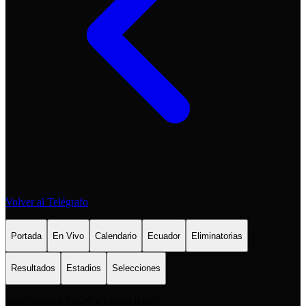
Volver al Telégrafo
Portada
En Vivo
Calendario
Ecuador
Eliminatorias
Resultados
Estadios
Selecciones
San Salvador E6-49 y Eloy Alfaro