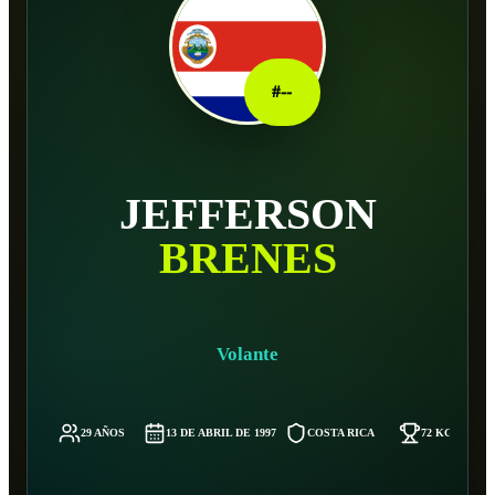
#
--
JEFFERSON
BRENES
Volante
29 AÑOS
13 DE ABRIL DE 1997
COSTA RICA
72 KG