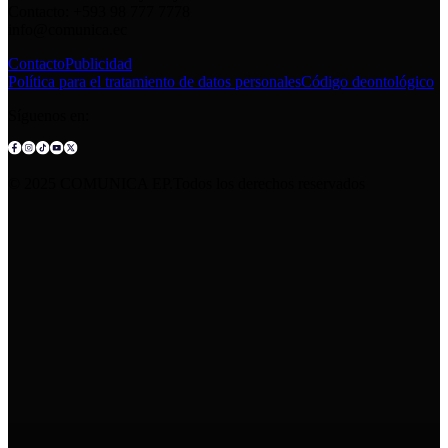
Contacto: +593 98 777 7778
info@comunica.ec
Contacto
Publicidad
Política para el tratamiento de datos personales
Código deontológico
Síguenos en:
© 2025 COMUNICA EP.Todos los derechos reservados