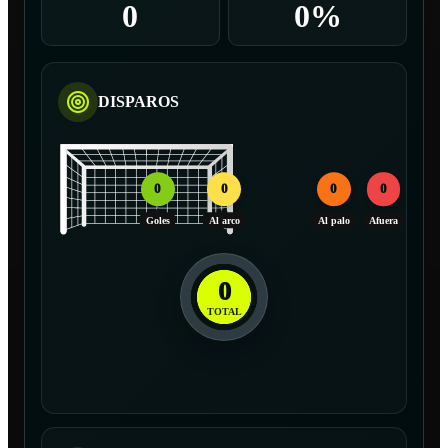
0
0%
DISPAROS
0
0
0
0
Goles
Al arco
Al palo
Afuera
0
TOTAL