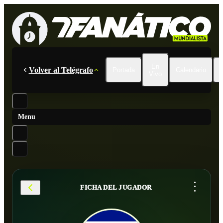
En
Volver al Telégrafo
Portada
Calendario
Vivo
Menu
...
FICHA DEL JUGADOR