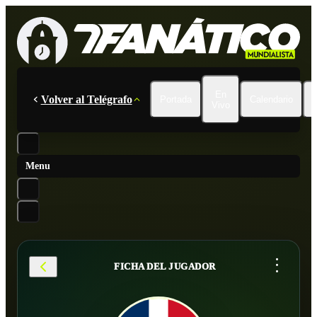
En
Volver al Telégrafo
Portada
Calendario
Vivo
Menu
...
FICHA DEL JUGADOR