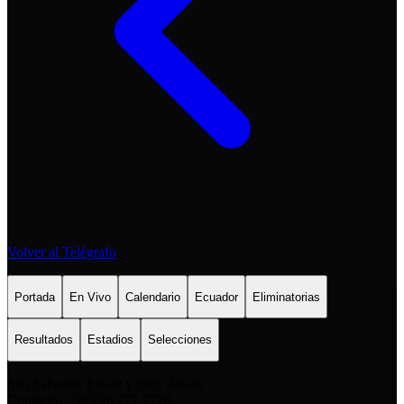
Volver al Telégrafo
Portada
En Vivo
Calendario
Ecuador
Eliminatorias
Resultados
Estadios
Selecciones
San Salvador E6-49 y Eloy Alfaro
Contacto: +593 98 777 7778