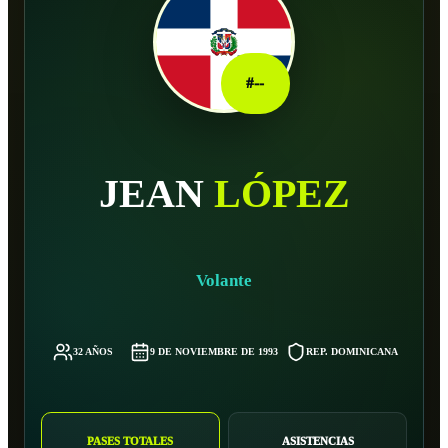
#
--
JEAN
LÓPEZ
Volante
32 AÑOS
9 DE NOVIEMBRE DE 1993
REP. DOMINICANA
7
PASES TOTALES
ASISTENCIAS