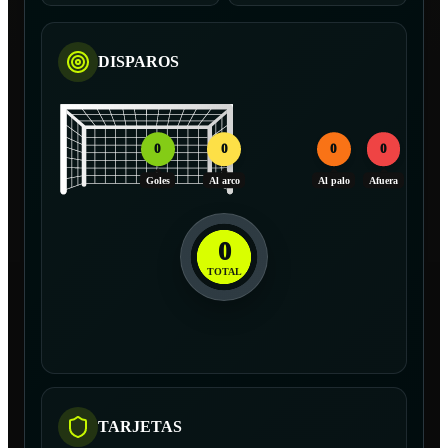
DISPAROS
0
0
0
0
Goles
Al arco
Al palo
Afuera
0
TOTAL
TARJETAS