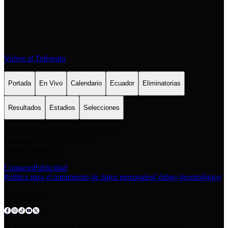
Volver al Telégrafo
Portada
En Vivo
Calendario
Ecuador
Eliminatorias
Resultados
Estadios
Selecciones
San Salvador E6-49 y Eloy Alfaro
Contacto: +593 98 777 7778
info@comunica.ec
Contacto
Publicidad
Política para el tratamiento de datos personales
Código deontológico
Síguenos en: