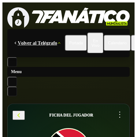
En
Volver al Telégrafo
Portada
Calendario
Vivo
Menu
...
FICHA DEL JUGADOR