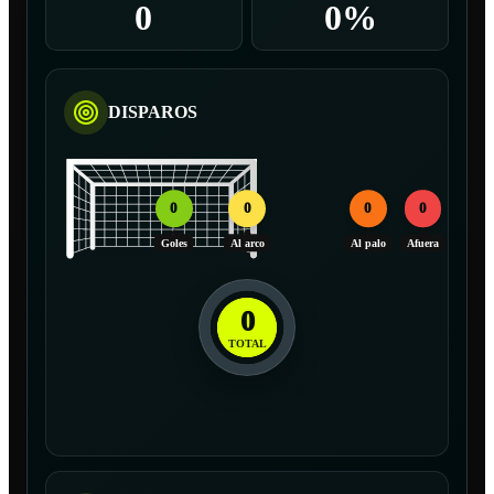
0
0%
DISPAROS
0
0
0
0
Goles
Al arco
Al palo
Afuera
0
TOTAL