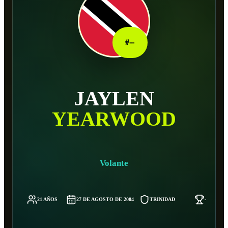
#
--
JAYLEN
YEARWOOD
Volante
21 AÑOS
27 DE AGOSTO DE 2004
TRINIDAD
-