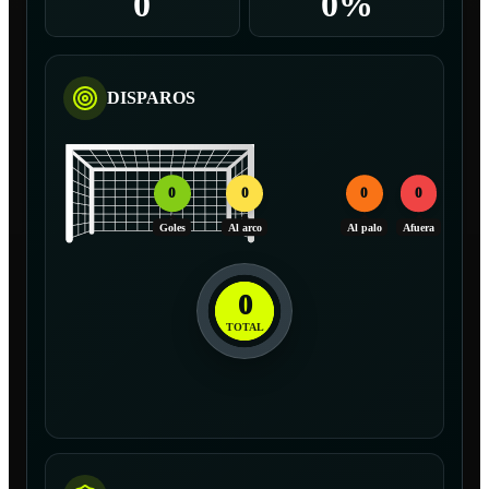
0
0%
DISPAROS
0
0
0
0
Goles
Al arco
Al palo
Afuera
0
TOTAL