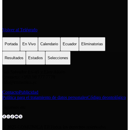
Volver al Telégrafo
Portada
En Vivo
Calendario
Ecuador
Eliminatorias
Resultados
Estadios
Selecciones
San Salvador E6-49 y Eloy Alfaro
Contacto: +593 98 777 7778
info@comunica.ec
Contacto
Publicidad
Política para el tratamiento de datos personales
Código deontológico
Síguenos en:
© 2025 COMUNICA EP.Todos los derechos reservados