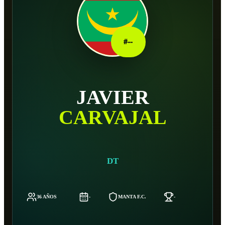
#
--
JAVIER
CARVAJAL
DT
36 AÑOS
-
MANTA F.C.
-
-