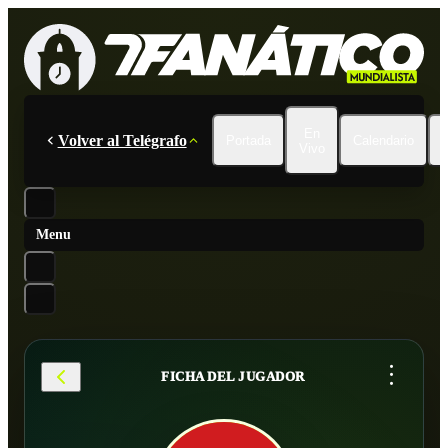
En
Volver al Telégrafo
Portada
Calendario
Vivo
Menu
...
FICHA DEL JUGADOR