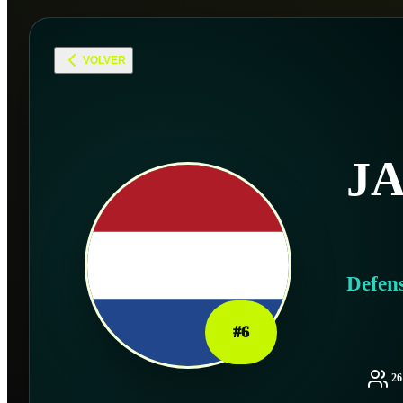
VOLVER
J
Defen
#
6
2