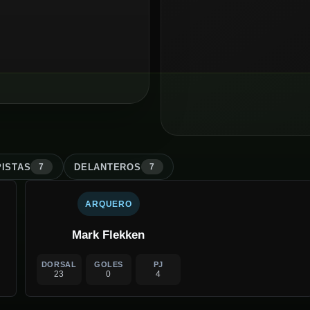
ISTA
S
DELANTERO
S
7
7
ARQUERO
Mark Flekken
DORSAL
GOLES
PJ
23
0
4