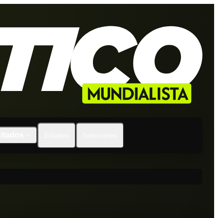
ltados
Estadios
Selecciones