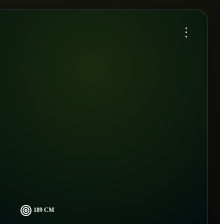
...
189 CM