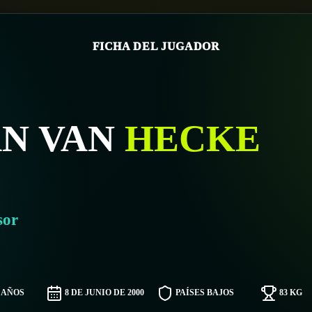
FICHA DEL JUGADOR
AN VAN
HECKE
sor
6 AÑOS
8 DE JUNIO DE 2000
PAÍSES BAJOS
83 KG