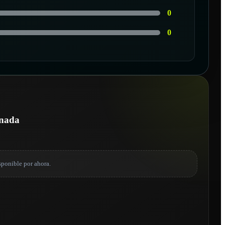
0
0
onada
sponible por ahora.