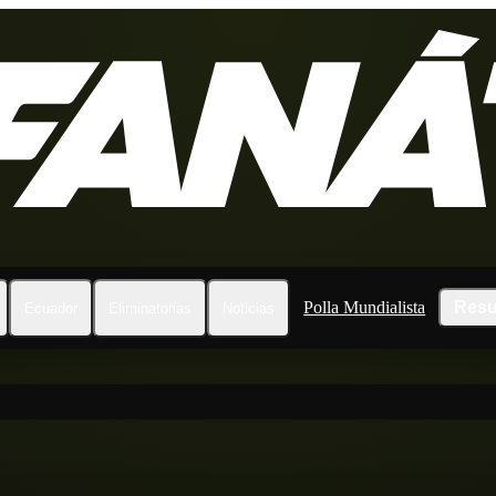
Polla Mundialista
Resu
Ecuador
Eliminatorias
Noticias