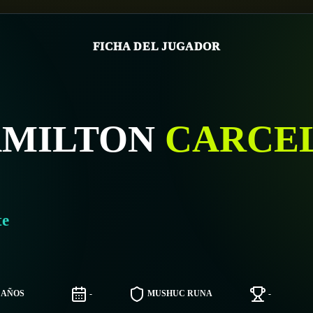
FICHA DEL JUGADOR
AMILTON
CARCE
te
3 AÑOS
-
MUSHUC RUNA
-