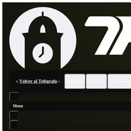
Volver al Telégrafo
Portada
En Vivo
Calendario
Menu