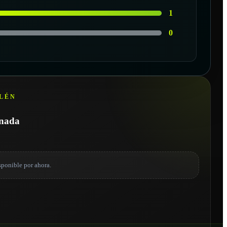
1
0
LÉN
onada
sponible por ahora.