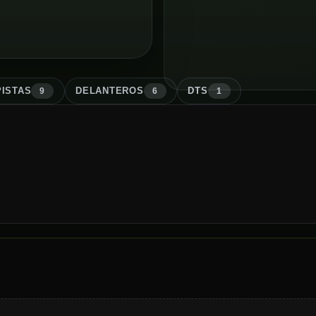
ISTA
S
DELANTERO
S
DT
S
9
6
1