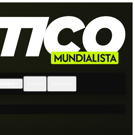
ltados
Estadios
Selecciones