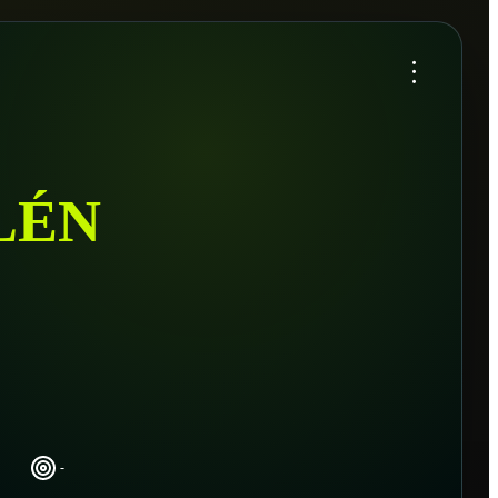
...
LÉN
-