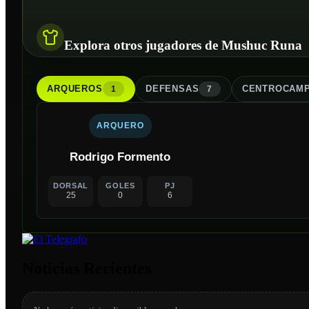
Explora otros jugadores de Mushuc Runa
ARQUERO
S
DEFENSA
S
CENTROCAMP
1
7
ARQUERO
Rodrigo Formento
DORSAL
GOLES
PJ
25
0
6
Noticias Recientes