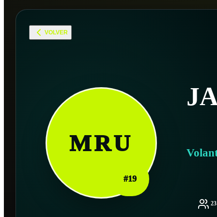
VOLVER
J
MRU
Volan
#
19
2