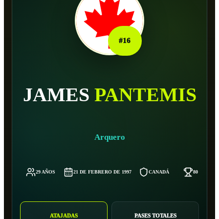
#
16
JAMES
PANTEMIS
Arquero
29 AÑOS
21 DE FEBRERO DE 1997
CANADÁ
80 KG
ATAJADAS
PASES TOTALES