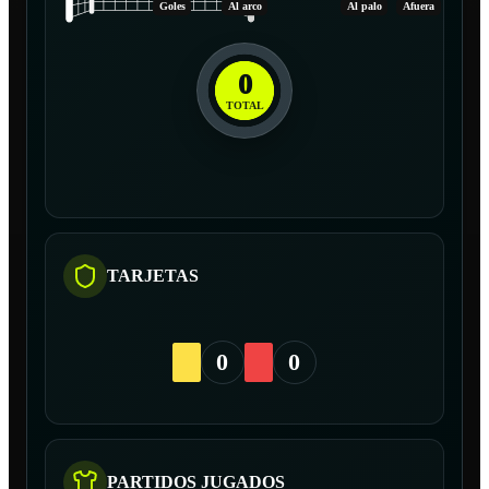
Goles
Al arco
Al palo
Afuera
0
TOTAL
TARJETAS
0
0
PARTIDOS JUGADOS