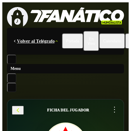
En
Volver al Telégrafo
Portada
Calendario
Vivo
Menu
...
FICHA DEL JUGADOR