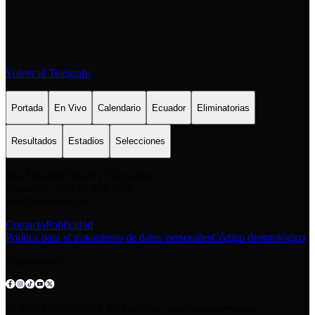
Volver al Telégrafo
Portada
En Vivo
Calendario
Ecuador
Eliminatorias
Resultados
Estadios
Selecciones
San Salvador E6-49 y Eloy Alfaro
Contacto: +593 98 777 7778
info@comunica.ec
Contacto
Publicidad
Política para el tratamiento de datos personales
Código deontológico
Síguenos en:
© 2025 COMUNICA EP.Todos los derechos reservados