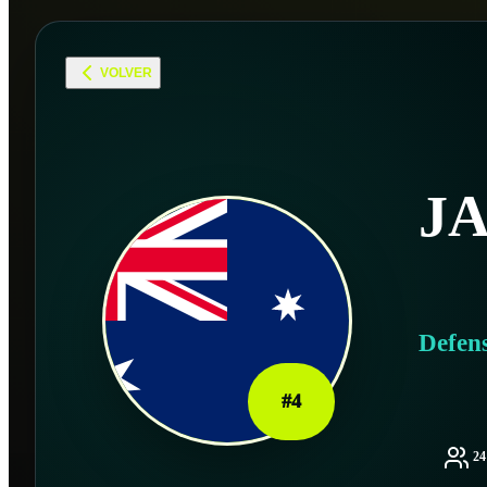
VOLVER
J
Defen
#
4
2