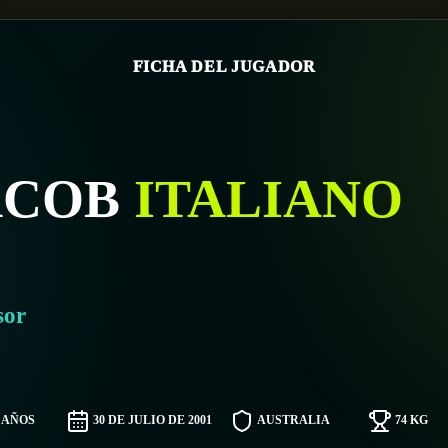
FICHA DEL JUGADOR
ACOB
ITALIANO
sor
4 AÑOS
30 DE JULIO DE 2001
AUSTRALIA
74 KG