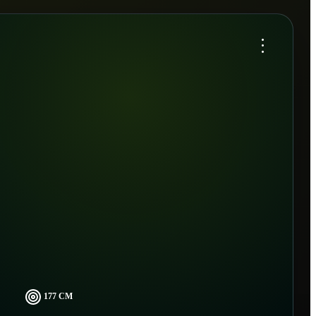
...
177 CM