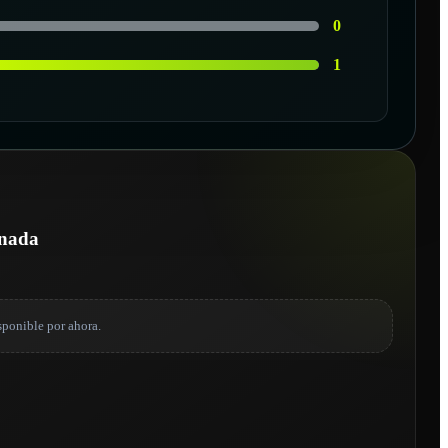
0
1
onada
sponible por ahora.