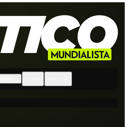
ltados
Estadios
Selecciones