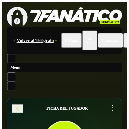
En
Volver al Telégrafo
Portada
Calendario
Vivo
Menu
...
FICHA DEL JUGADOR