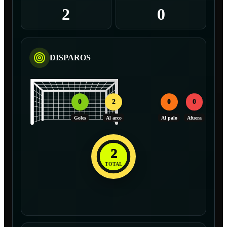
2
0
DISPAROS
0
2
0
0
Goles
Al arco
Al palo
Afuera
2
TOTAL