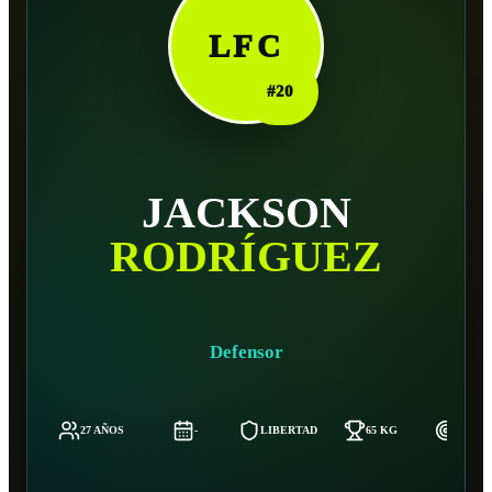
LFC
#
20
JACKSON
RODRÍGUEZ
Defensor
27 AÑOS
-
LIBERTAD
65 KG
180 C