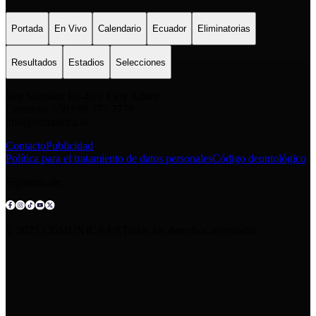
Portada
En Vivo
Calendario
Ecuador
Eliminatorias
Resultados
Estadios
Selecciones
San Salvador E6-49 y Eloy Alfaro
Contacto: +593 98 777 7778
info@comunica.ec
Contacto
Publicidad
Política para el tratamiento de datos personales
Código deontológico
Síguenos en:
© 2025 COMUNICA EP.Todos los derechos reservados