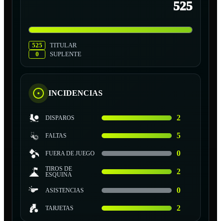
525
525
TITULAR
0
SUPLENTE
INCIDENCIAS
2
DISPAROS
5
FALTAS
0
FUERA DE JUEGO
TIROS DE
2
ESQUINA
0
ASISTENCIAS
2
TARJETAS