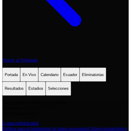
Volver al Telégrafo
Portada
En Vivo
Calendario
Ecuador
Eliminatorias
Resultados
Estadios
Selecciones
San Salvador E6-49 y Eloy Alfaro
Contacto: +593 98 777 7778
info@comunica.ec
Contacto
Publicidad
Política para el tratamiento de datos personales
Código deontológico