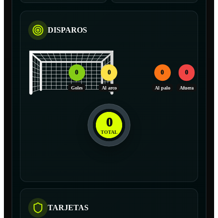
DISPAROS
0
0
0
0
Goles
Al arco
Al palo
Afuera
0
TOTAL
TARJETAS