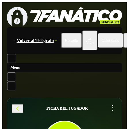
En
Volver al Telégrafo
Portada
Calendario
Vivo
Menu
...
FICHA DEL JUGADOR