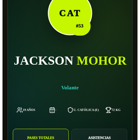
CAT
#
53
JACKSON
MOHOR
Volante
19 AÑOS
-
U. CATÓLICA (E)
72 KG
1
PASES TOTALES
ASISTENCIAS