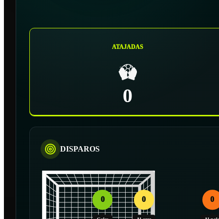
ATAJADAS
0
DISPAROS
0
0
0