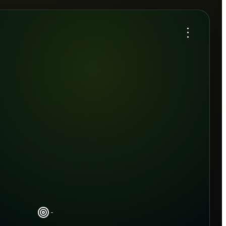
...
-