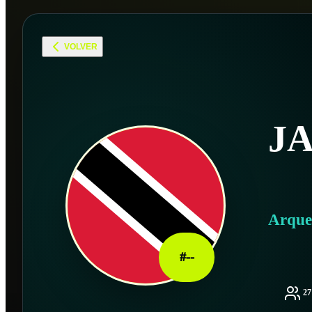
VOLVER
J
Arque
#
--
2