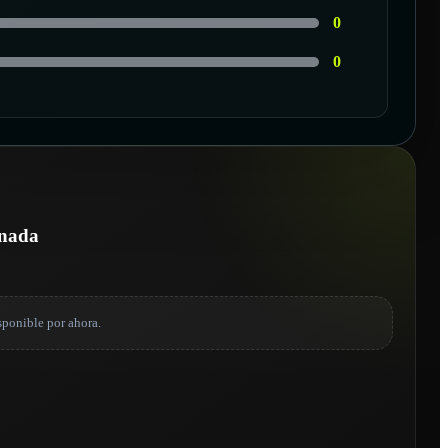
0
0
onada
sponible por ahora.