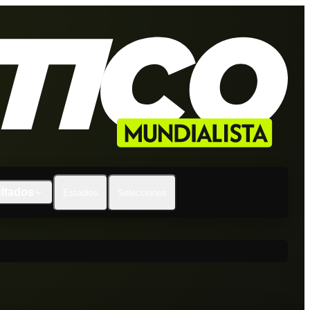
ltados
Estadios
Selecciones