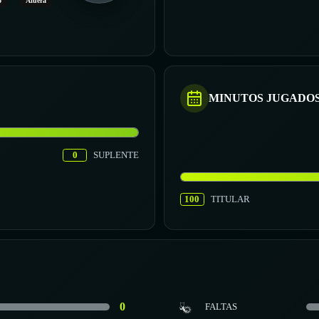
o
Afuera
MINUTOS JUGADO
0
SUPLENTE
100
TITULAR
0
FALTAS