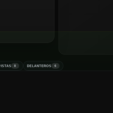
ISTA
S
DELANTERO
S
8
6