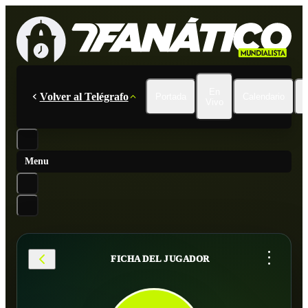
En
Volver al Telégrafo
Portada
Calendario
Vivo
Menu
...
FICHA DEL JUGADOR