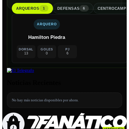
ARQUERO
S
DEFENSA
S
CENTROCAMPI
1
6
ARQUERO
Hamilton Piedra
DORSAL
GOLES
PJ
13
0
6
Noticias Recientes
No hay más noticias disponibles por ahora.