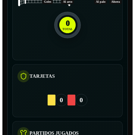
Goles
Al arco
Al palo
Afuera
0
TOTAL
TARJETAS
0
0
PARTIDOS JUGADOS