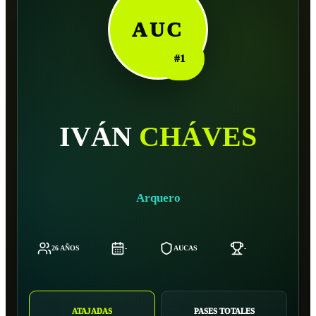
AUC
#
1
IVÁN
CHÁVES
Arquero
26 AÑOS
-
AUCAS
-
-
ATAJADAS
PASES TOTALES