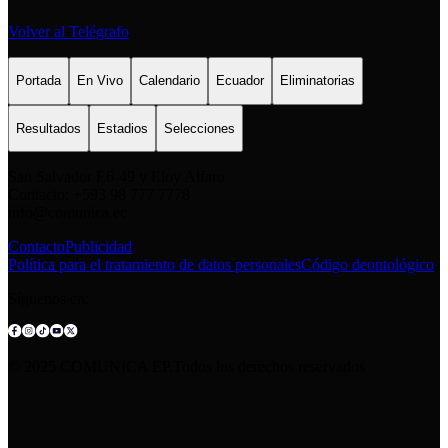
Volver al Telégrafo
Portada
En Vivo
Calendario
Ecuador
Eliminatorias
Resultados
Estadios
Selecciones
San Salvador E6-49 y Eloy Alfaro
Contacto: +593 98 777 7778
info@comunica.ec
Contacto
Publicidad
Política para el tratamiento de datos personales
Código deontológico
Síguenos en:
© 2025 COMUNICA EP.Todos los derechos reservados