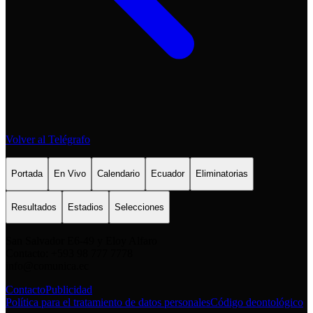
Volver al Telégrafo
Portada
En Vivo
Calendario
Ecuador
Eliminatorias
Resultados
Estadios
Selecciones
San Salvador E6-49 y Eloy Alfaro
Contacto: +593 98 777 7778
info@comunica.ec
Contacto
Publicidad
Política para el tratamiento de datos personales
Código deontológico