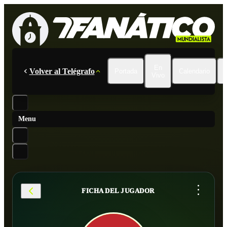
En
Volver al Telégrafo
Portada
Calendario
Vivo
Menu
...
FICHA DEL JUGADOR