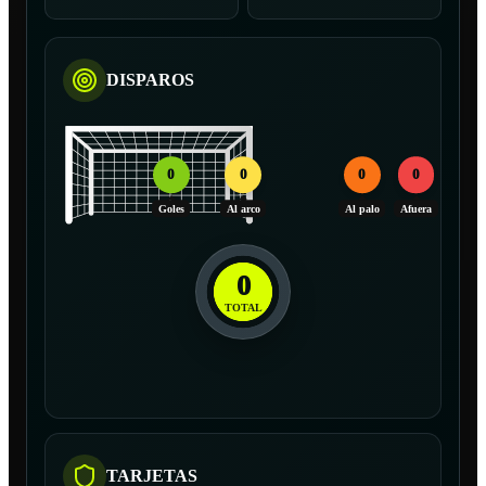
DISPAROS
0
0
0
0
Goles
Al arco
Al palo
Afuera
0
TOTAL
TARJETAS