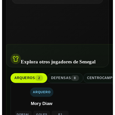
Explora otros jugadores de Senegal
ARQUERO
S
DEFENSA
S
CENTROCAMPI
2
8
ARQUERO
Mory Diaw
DORSAL
GOLES
PJ