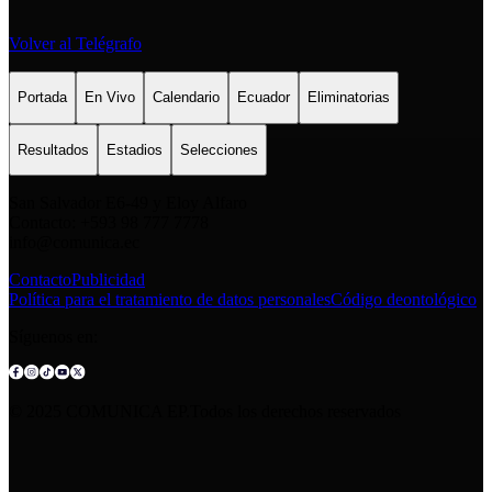
Volver al Telégrafo
Portada
En Vivo
Calendario
Ecuador
Eliminatorias
Resultados
Estadios
Selecciones
San Salvador E6-49 y Eloy Alfaro
Contacto: +593 98 777 7778
info@comunica.ec
Contacto
Publicidad
Política para el tratamiento de datos personales
Código deontológico
Síguenos en:
© 2025 COMUNICA EP.Todos los derechos reservados