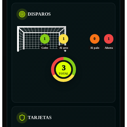
DISPAROS
1
1
0
1
Goles
Al arco
Al palo
Afuera
3
TOTAL
TARJETAS