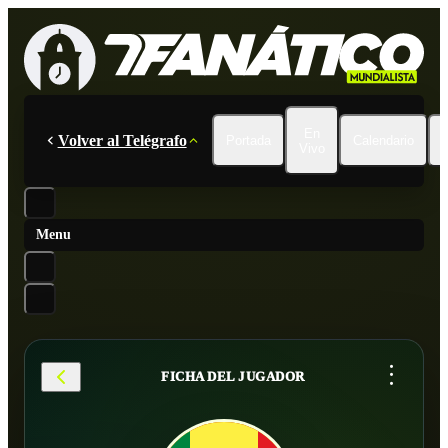
En
Volver al Telégrafo
Portada
Calendario
Vivo
Menu
...
FICHA DEL JUGADOR