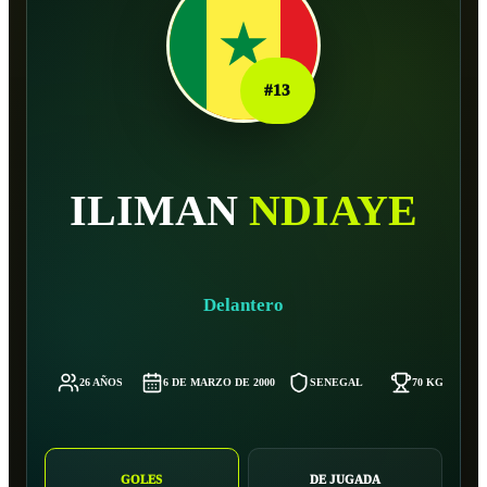
#
13
ILIMAN
NDIAYE
Delantero
26 AÑOS
6 DE MARZO DE 2000
SENEGAL
70 KG
GOLES
DE JUGADA