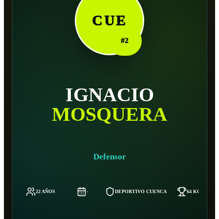
CUE
#
2
IGNACIO
MOSQUERA
Defensor
22 AÑOS
-
DEPORTIVO CUENCA
64 KG