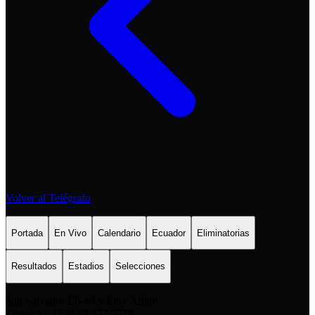
Volver al Telégrafo
Portada
En Vivo
Calendario
Ecuador
Eliminatorias
Resultados
Estadios
Selecciones
San Salvador E6-49 y Eloy Alfaro
Contacto: +593 98 777 7778