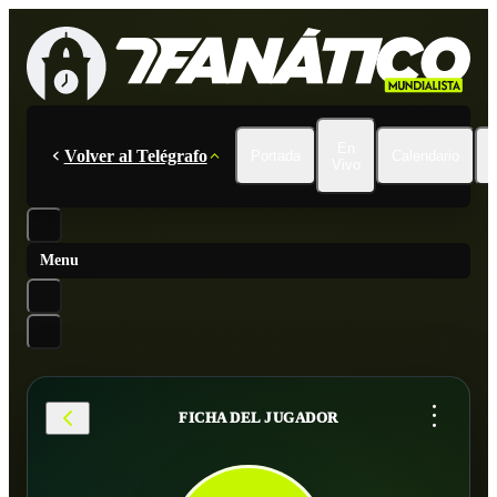
En
Volver al Telégrafo
Portada
Calendario
Vivo
Menu
...
FICHA DEL JUGADOR