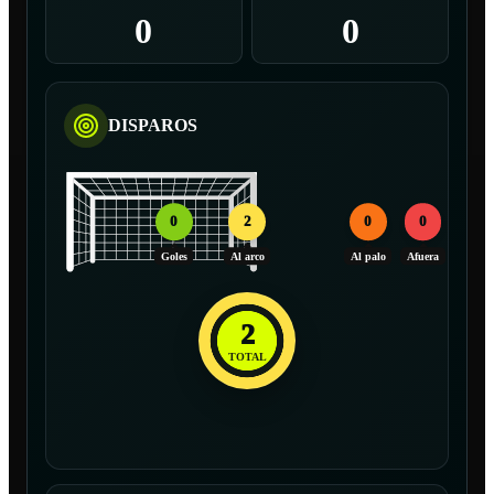
0
0
DISPAROS
0
2
0
0
Goles
Al arco
Al palo
Afuera
2
TOTAL