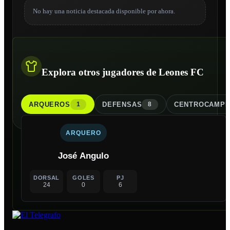
No hay una noticia destacada disponible por ahora.
Explora otros jugadores de Leones FC
ARQUERO
S
DEFENSA
S
CENTROCAMPI
1
8
ARQUERO
José Angulo
DORSAL
GOLES
PJ
24
0
6