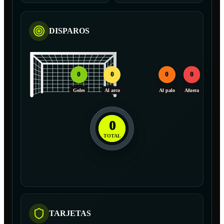
DISPAROS
0
0
0
0
Goles
Al arco
Al palo
Afuera
0
TOTAL
TARJETAS