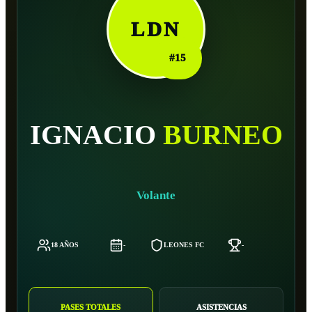
LDN
#
15
IGNACIO
BURNEO
Volante
18 AÑOS
-
LEONES FC
-
-
PASES TOTALES
ASISTENCIAS