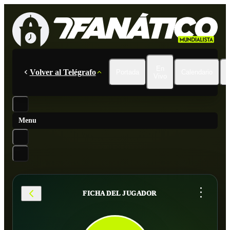
En
Volver al Telégrafo
Portada
Calendario
Vivo
Menu
...
FICHA DEL JUGADOR