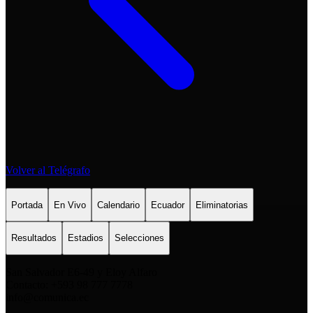
Volver al Telégrafo
Portada
En Vivo
Calendario
Ecuador
Eliminatorias
Resultados
Estadios
Selecciones
San Salvador E6-49 y Eloy Alfaro
Contacto: +593 98 777 7778
info@comunica.ec