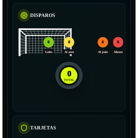
DISPAROS
0
0
0
0
Goles
Al arco
Al palo
Afuera
0
TOTAL
TARJETAS