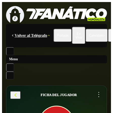
En
Volver al Telégrafo
Portada
Calendario
Vivo
Menu
...
FICHA DEL JUGADOR