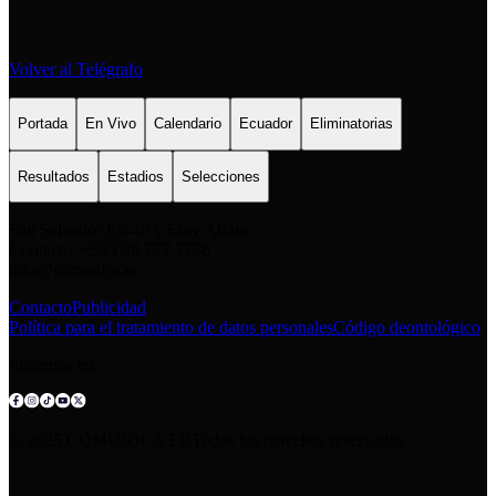
Volver al Telégrafo
Portada
En Vivo
Calendario
Ecuador
Eliminatorias
Resultados
Estadios
Selecciones
San Salvador E6-49 y Eloy Alfaro
Contacto: +593 98 777 7778
info@comunica.ec
Contacto
Publicidad
Política para el tratamiento de datos personales
Código deontológico
Síguenos en:
© 2025 COMUNICA EP.Todos los derechos reservados