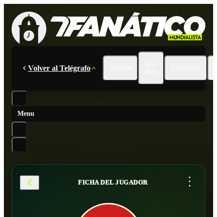
En
Volver al Telégrafo
Portada
Calendario
Vivo
Menu
...
FICHA DEL JUGADOR