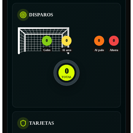
DISPAROS
0
0
0
0
Goles
Al arco
Al palo
Afuera
0
TOTAL
TARJETAS