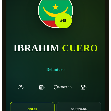
#
45
IBRAHIM
CUERO
Delantero
-
-
MANTA F.C.
-
-
GOLES
DE JUGADA