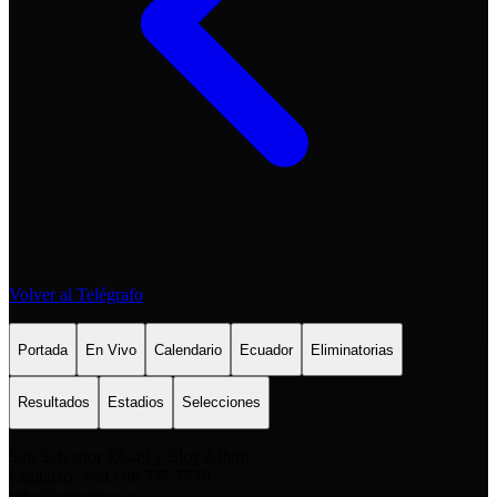
Volver al Telégrafo
Portada
En Vivo
Calendario
Ecuador
Eliminatorias
Resultados
Estadios
Selecciones
San Salvador E6-49 y Eloy Alfaro
Contacto: +593 98 777 7778
info@comunica.ec