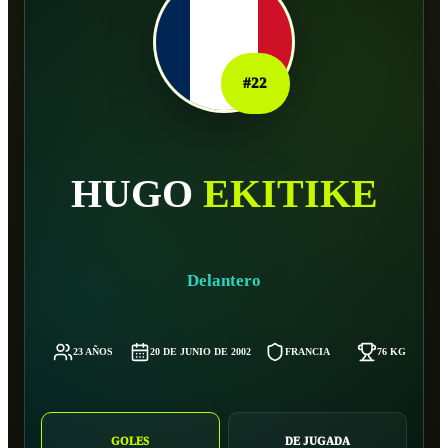
#
22
HUGO
EKITIKE
Delantero
23 AÑOS
20 DE JUNIO DE 2002
FRANCIA
76 KG
GOLES
DE JUGADA