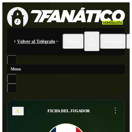
En
Volver al Telégrafo
Portada
Calendario
Vivo
Menu
...
FICHA DEL JUGADOR