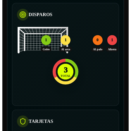
DISPAROS
1
1
0
1
Goles
Al arco
Al palo
Afuera
3
TOTAL
TARJETAS