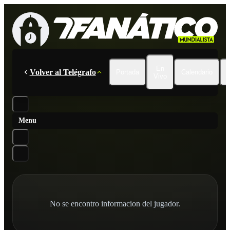
En
Volver al Telégrafo
Portada
Calendario
Vivo
Menu
No se encontro informacion del jugador.