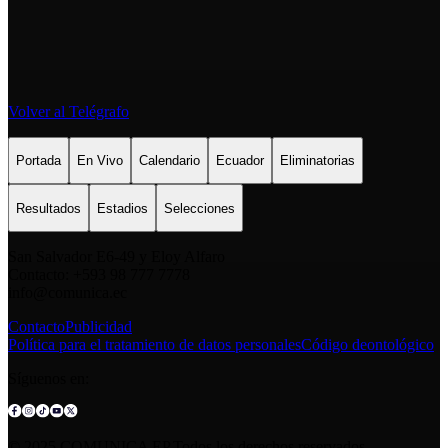
Volver al Telégrafo
Portada
En Vivo
Calendario
Ecuador
Eliminatorias
Resultados
Estadios
Selecciones
San Salvador E6-49 y Eloy Alfaro
Contacto: +593 98 777 7778
info@comunica.ec
Contacto
Publicidad
Política para el tratamiento de datos personales
Código deontológico
Síguenos en:
© 2025 COMUNICA EP.Todos los derechos reservados