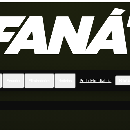
Polla Mundialista
Resu
Ecuador
Eliminatorias
Noticias