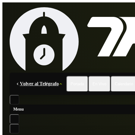
Volver al Telégrafo
Portada
En Vivo
Calendario
Menu