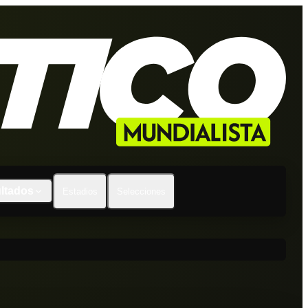
ltados
Estadios
Selecciones