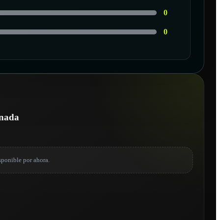
0
0
R
onada
sponible por ahora.