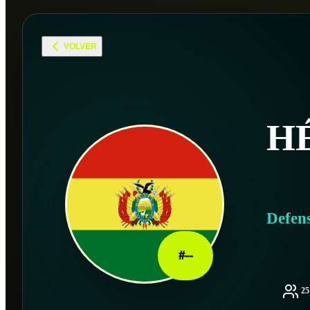
VOLVER
H
Defen
#
--
2