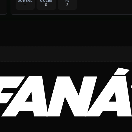
DORSAL
GOLES
PJ
--
0
2