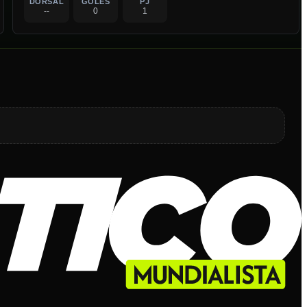
DORSAL
GOLES
PJ
--
0
1