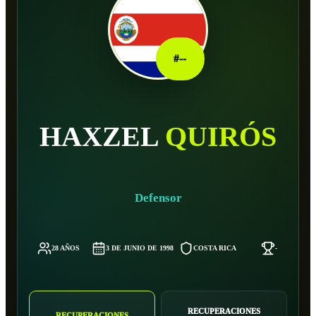
#
--
HAXZEL
QUIRÓS
Defensor
28 AÑOS
3 DE JUNIO DE 1998
COSTA RICA
-
RECUPERACIONES
RECUPERACIONES