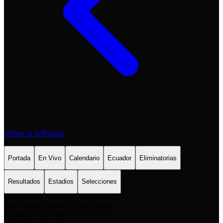
Volver al Telégrafo
Portada
En Vivo
Calendario
Ecuador
Eliminatorias
Resultados
Estadios
Selecciones
San Salvador E6-49 y Eloy Alfaro
Contacto: +593 98 777 7778