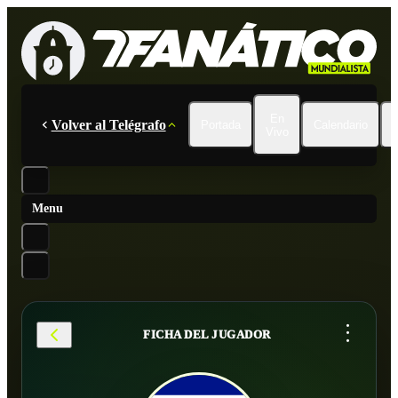
En
Volver al Telégrafo
Portada
Calendario
Vivo
Menu
...
FICHA DEL JUGADOR