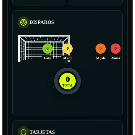
DISPAROS
0
0
0
0
Goles
Al arco
Al palo
Afuera
0
TOTAL
TARJETAS