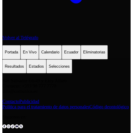
Volver al Telégrafo
Portada
En Vivo
Calendario
Ecuador
Eliminatorias
Resultados
Estadios
Selecciones
San Salvador E6-49 y Eloy Alfaro
Contacto: +593 98 777 7778
info@comunica.ec
Contacto
Publicidad
Política para el tratamiento de datos personales
Código deontológico
Síguenos en: