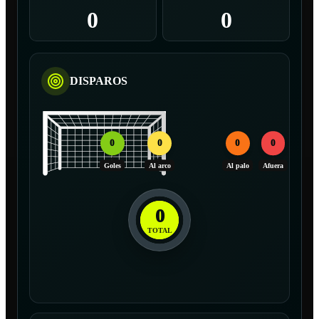
0
0
DISPAROS
0
0
0
0
Goles
Al arco
Al palo
Afuera
0
TOTAL