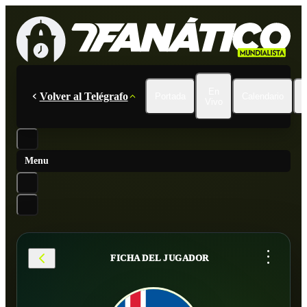
En
Volver al Telégrafo
Portada
Calendario
Vivo
Menu
...
FICHA DEL JUGADOR