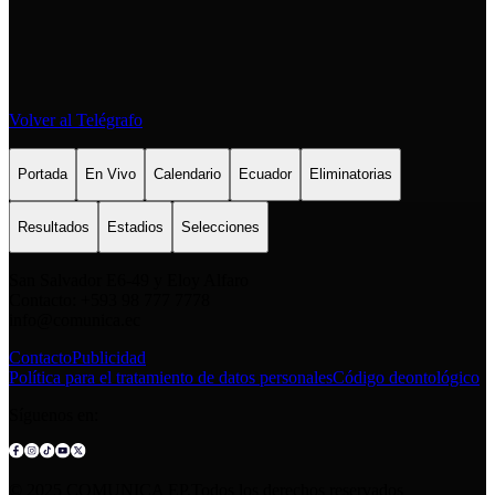
Volver al Telégrafo
Portada
En Vivo
Calendario
Ecuador
Eliminatorias
Resultados
Estadios
Selecciones
San Salvador E6-49 y Eloy Alfaro
Contacto: +593 98 777 7778
info@comunica.ec
Contacto
Publicidad
Política para el tratamiento de datos personales
Código deontológico
Síguenos en:
© 2025 COMUNICA EP.Todos los derechos reservados