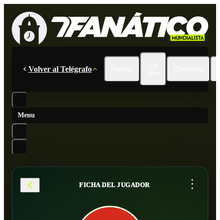
En
Volver al Telégrafo
Portada
Calendario
Vivo
Menu
...
FICHA DEL JUGADOR