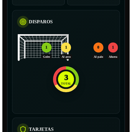
DISPAROS
1
1
0
1
Goles
Al arco
Al palo
Afuera
3
TOTAL
TARJETAS