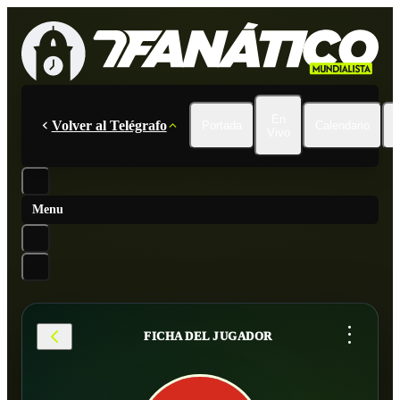
En
Volver al Telégrafo
Portada
Calendario
Vivo
Menu
...
FICHA DEL JUGADOR