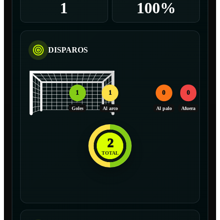
1
100%
DISPAROS
1
1
0
0
Goles
Al arco
Al palo
Afuera
2
TOTAL