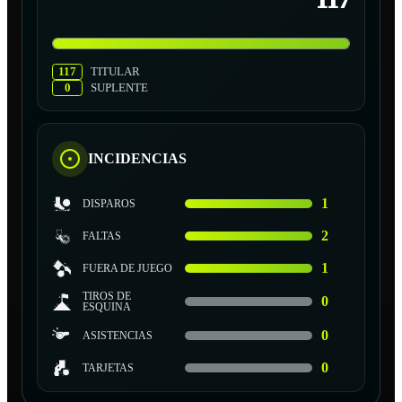
117
117
TITULAR
0
SUPLENTE
INCIDENCIAS
1
DISPAROS
2
FALTAS
1
FUERA DE JUEGO
TIROS DE
0
ESQUINA
0
ASISTENCIAS
0
TARJETAS