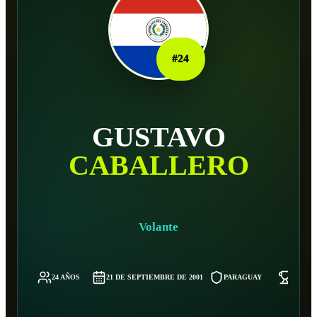
#
24
GUSTAVO
CABALLERO
Volante
24 AÑOS
21 DE SEPTIEMBRE DE 2001
PARAGUAY
77 KG