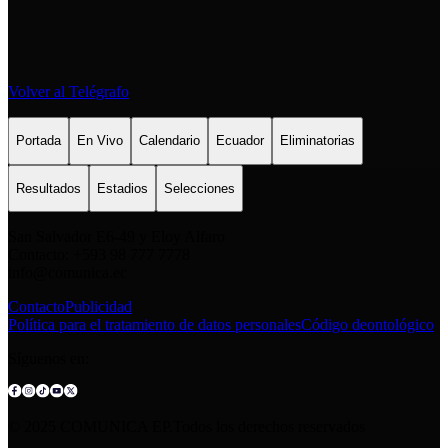
Volver al Telégrafo
Portada
En Vivo
Calendario
Ecuador
Eliminatorias
Resultados
Estadios
Selecciones
San Salvador E6-49 y Eloy Alfaro
Contacto: +593 98 777 7778
info@comunica.ec
Contacto
Publicidad
Política para el tratamiento de datos personales
Código deontológico
Síguenos en:
© 2025 COMUNICA EP.Todos los derechos reservados