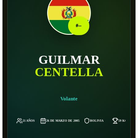
#
--
GUILMAR
CENTELLA
Volante
21 AÑOS
26 DE MARZO DE 2005
BOLIVIA
59 KG