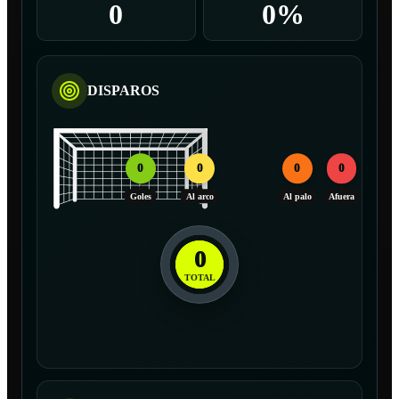
0
0%
DISPAROS
0
0
0
0
Goles
Al arco
Al palo
Afuera
0
TOTAL