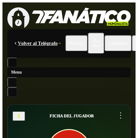
En
Volver al Telégrafo
Portada
Calendario
Vivo
Menu
...
FICHA DEL JUGADOR