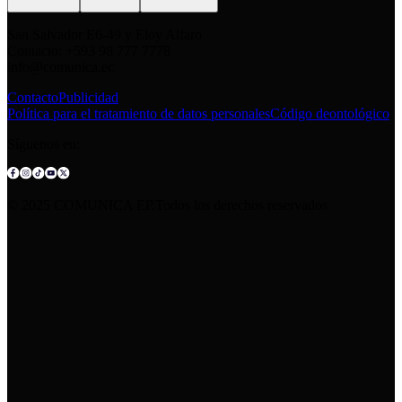
San Salvador E6-49 y Eloy Alfaro
Contacto: +593 98 777 7778
info@comunica.ec
Contacto
Publicidad
Política para el tratamiento de datos personales
Código deontológico
Síguenos en:
© 2025 COMUNICA EP.Todos los derechos reservados