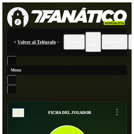
En
Volver al Telégrafo
Portada
Calendario
Vivo
Menu
...
FICHA DEL JUGADOR