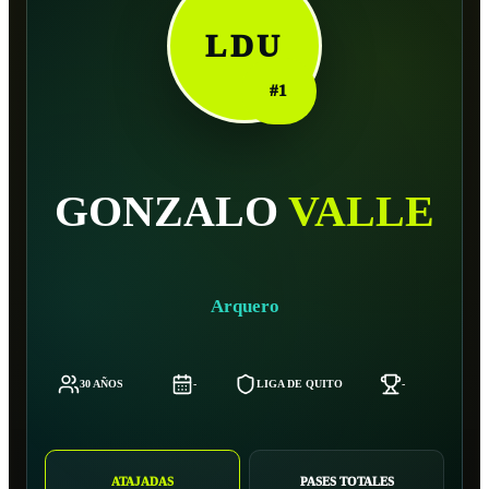
LDU
#
1
GONZALO
VALLE
Arquero
30 AÑOS
-
LIGA DE QUITO
-
ATAJADAS
PASES TOTALES