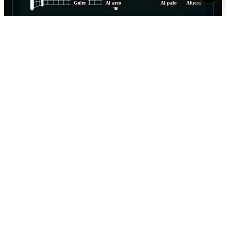
Goles
Al arco
Al palo
Afuera
0
TOTAL
TARJETAS
1
0
PARTIDOS JUGADOS