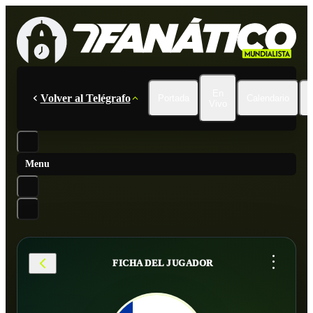
En
Volver al Telégrafo
Portada
Calendario
Vivo
Menu
...
FICHA DEL JUGADOR