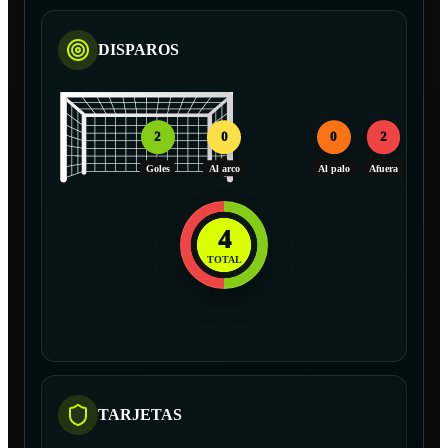
DISPAROS
2
0
0
2
Goles
Al arco
Al palo
Afuera
4
TOTAL
TARJETAS