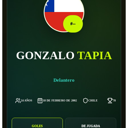
#
--
GONZALO
TAPIA
Delantero
24 AÑOS
18 DE FEBRERO DE 2002
CHILE
78 KG
GOLES
DE JUGADA