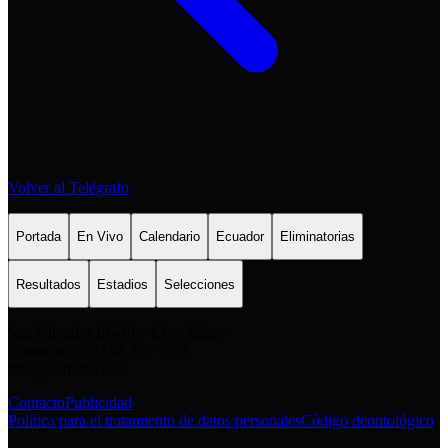
Volver al Telégrafo
Portada
En Vivo
Calendario
Ecuador
Eliminatorias
Resultados
Estadios
Selecciones
San Salvador E6-49 y Eloy Alfaro
Contacto: +593 98 777 7778
info@comunica.ec
Contacto
Publicidad
Política para el tratamiento de datos personales
Código deontológico