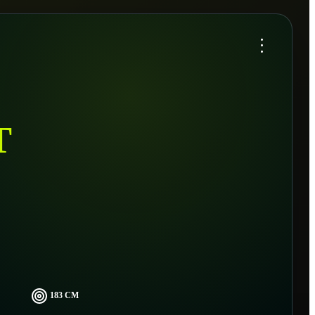
...
T
183 CM