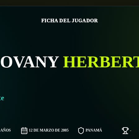
FICHA DEL JUGADOR
IOVANY
HERBER
te
1 AÑOS
12 DE MARZO DE 2005
PANAMÁ
-