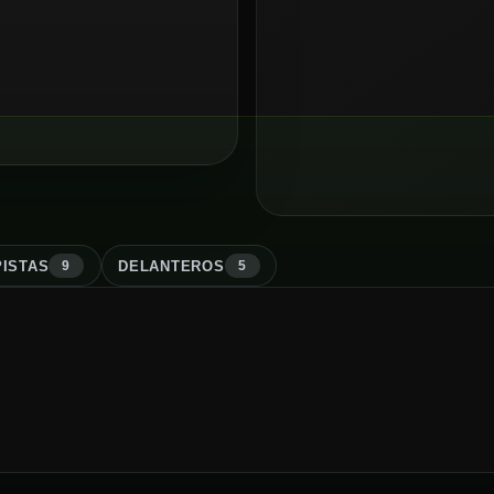
ISTA
S
DELANTERO
S
9
5