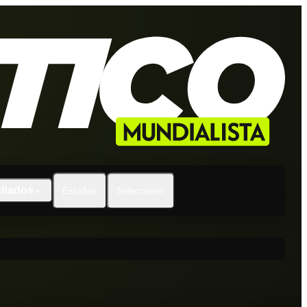
ltados
Estadios
Selecciones