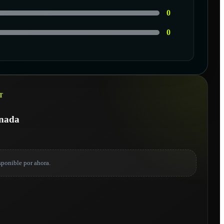
0
0
T
onada
sponible por ahora.