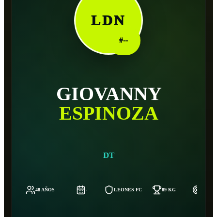
LDN
#
--
GIOVANNY
ESPINOZA
DT
48 AÑOS
-
LEONES FC
89 KG
186 C