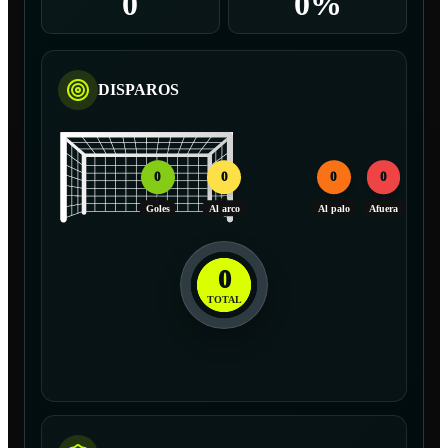
0
0%
DISPAROS
0
0
0
0
Goles
Al arco
Al palo
Afuera
0
TOTAL