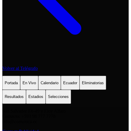
Volver al Telégrafo
Portada
En Vivo
Calendario
Ecuador
Eliminatorias
Resultados
Estadios
Selecciones
San Salvador E6-49 y Eloy Alfaro
Contacto: +593 98 777 7778
info@comunica.ec