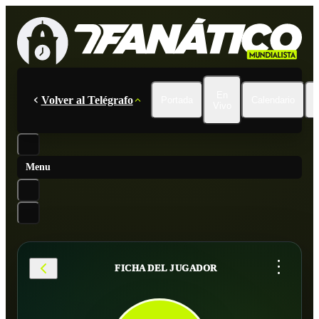
En
Volver al Telégrafo
Portada
Calendario
Vivo
Menu
...
FICHA DEL JUGADOR