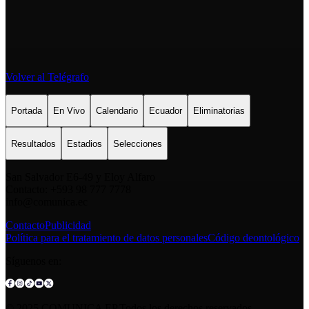
Volver al Telégrafo
Portada
En Vivo
Calendario
Ecuador
Eliminatorias
Resultados
Estadios
Selecciones
San Salvador E6-49 y Eloy Alfaro
Contacto: +593 98 777 7778
info@comunica.ec
Contacto
Publicidad
Política para el tratamiento de datos personales
Código deontológico
Síguenos en:
© 2025 COMUNICA EP.Todos los derechos reservados