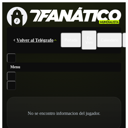
En
Volver al Telégrafo
Portada
Calendario
Vivo
Menu
No se encontro informacion del jugador.